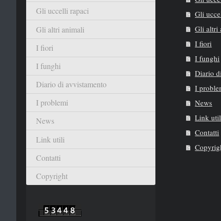
Gli uccelli rapaci
Gli ucce
Gli altri
Gli altri animali
I fiori
I fiori
I funghi
I funghi
Diario d
Diario di avvistamento
I proble
I problemi
News
Link util
News
Contatti
Link utili
Copyrig
Contatti
Copyright