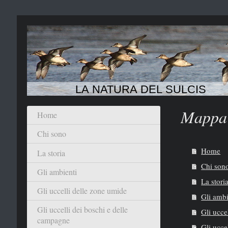
LA NATURA DEL SULCIS
Mappa 
Home
Chi sono
Home
La storia
Chi son
Gli ambienti
La stori
Gli uccelli delle zone umide
Gli ambi
Gli uccelli dei boschi e delle
Gli ucce
campagne
Gli ucce