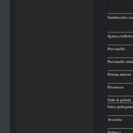
Gambecchio c
Sgarza ciuffett
Piovanello
Piovanello trida
Pittima minore
Pivieressa
Gufo di palude
Falco pellegri
Avocetta
Volpoca