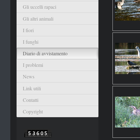
Gli uccelli rapaci
Gli altri animali
I fiori
I funghi
Diario di avvistamento
I problemi
News
Link utili
Contatti
Copyright