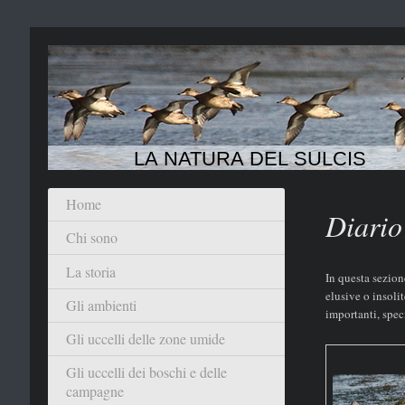
LA NATURA DEL SULCIS
Home
Diario
Chi sono
La storia
In questa sezion
elusive o insolit
Gli ambienti
importanti, spec
Gli uccelli delle zone umide
Gli uccelli dei boschi e delle
campagne